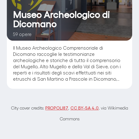
Museo Archeologico di
Dicomano
59 opere
Il Museo Archeologico Comprensoriale di
Dicomano raccoglie le testimonianze
archeologiche e storiche di tutto il comprensorio
del Mugello, Alto Mugello e della Val di Sieve, con i
reperti e i risultati degli scavi effettuati nei siti
etruschi di San Martino a Frascole in Dicomano,
Poggio Colla a Vicchio e “I Monti” di San Piero a
Sieve.
PROPOLI87
CC BY-SA 4.0
City cover credits:
,
, via Wikimedia
Commons