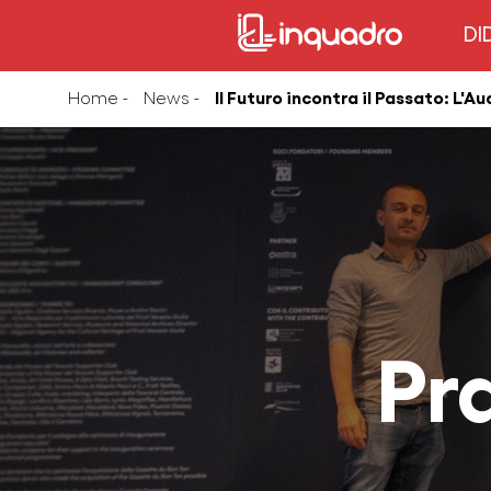
DI
Home -
News -
Il Futuro incontra il Passato: L'
Pr