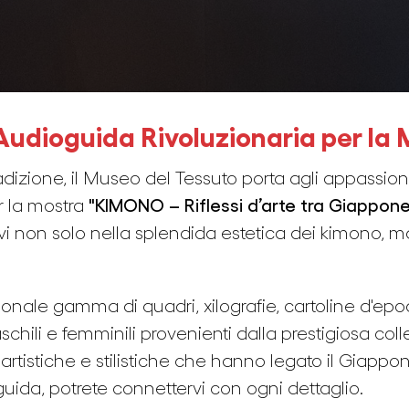
 L'Audioguida Rivoluzionaria per 
radizione, il Museo del Tessuto porta agli appassiona
r la mostra
"KIMONO – Riflessi d’arte tra Giappon
i non solo nella splendida estetica dei kimono, m
nale gamma di quadri, xilografie, cartoline d'epo
ili e femminili provenienti dalla prestigiosa col
 artistiche e stilistiche che hanno legato il Giap
guida, potrete connettervi con ogni dettaglio.