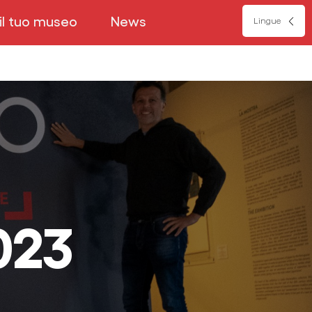
 il tuo museo
News
Lingue
023